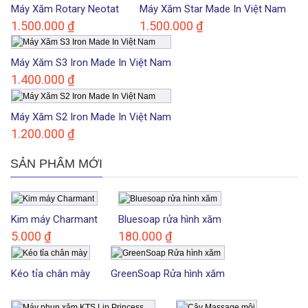
Máy Xăm Rotary Neotat
Máy Xăm Star Made In Việt Nam
1.500.000
₫
1.500.000
₫
Máy Xăm S3 Iron Made In Việt Nam
1.400.000
₫
Máy Xăm S2 Iron Made In Việt Nam
1.200.000
₫
SẢN PHẨM MỚI
Kim máy Charmant
Bluesoap rửa hình xăm
5.000
₫
180.000
₫
Kéo tỉa chân mày
GreenSoap Rửa hình xăm