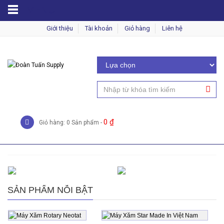
MENU
Giới thiệu
Tài khoản
Giỏ hàng
Liên hệ
0
₫
Giỏ hàng: 0 Sản phẩm -
SẢN PHẨM NỖI BẬT