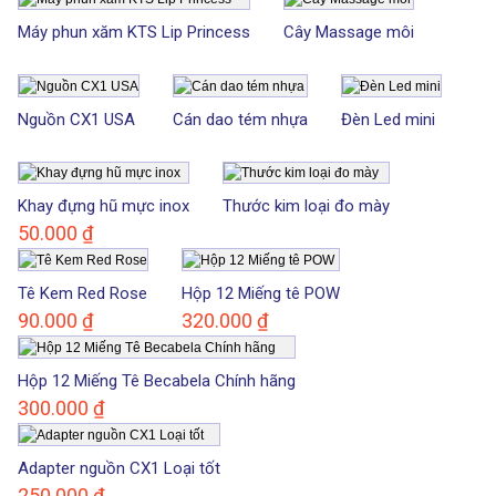
Máy phun xăm KTS Lip Princess
Cây Massage môi
Nguồn CX1 USA
Cán dao tém nhựa
Đèn Led mini
Khay đựng hũ mực inox
Thước kim loại đo mày
50.000
₫
Tê Kem Red Rose
Hộp 12 Miếng tê POW
90.000
₫
320.000
₫
Hộp 12 Miếng Tê Becabela Chính hãng
300.000
₫
Adapter nguồn CX1 Loại tốt
250.000
₫