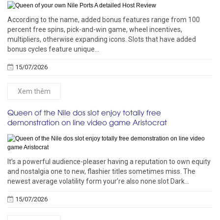
According to the name, added bonus features range from 100
percent free spins, pick-and-win game, wheel incentives,
multipliers, otherwise expanding icons. Slots that have added
bonus cycles feature unique...
15/07/2026
Xem thêm
Queen of the Nile dos slot enjoy totally free
demonstration on line video game Aristocrat
It’s a powerful audience-pleaser having a reputation to own equity
and nostalgia one to new, flashier titles sometimes miss. The
newest average volatility form your’re also none slot Dark...
15/07/2026