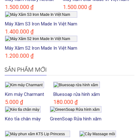
1.500.000
₫
1.500.000
₫
Máy Xăm S3 Iron Made In Việt Nam
1.400.000
₫
Máy Xăm S2 Iron Made In Việt Nam
1.200.000
₫
SẢN PHẨM MỚI
Kim máy Charmant
Bluesoap rửa hình xăm
5.000
₫
180.000
₫
Kéo tỉa chân mày
GreenSoap Rửa hình xăm