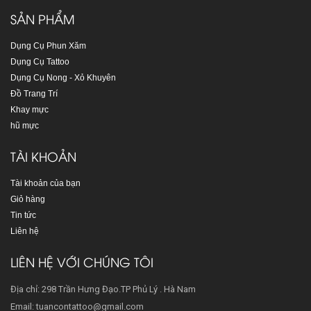
SẢN PHẨM
Dụng Cụ Phun Xăm
Dụng Cụ Tattoo
Dụng Cụ Nong - Xỏ Khuyên
Đồ Trang Trí
Khay mực
hũ mực
TÀI KHOẢN
Tài khoản của bạn
Giỏ hàng
Tin tức
Liên hệ
LIÊN HỆ VỚI CHÚNG TÔI
Địa chỉ: 298 Trần Hưng Đạo.TP Phủ Lý . Hà Nam
Email: tuancontattoo@gmail.com