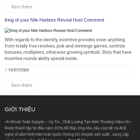
Xem thêm
King of your Nile Harbors Reveal Host Comment
With regards to the identity, incentive provides cover anything
from totally free revolves, pick-and-winnings games, controls
bonuses, multipliers, otherwise growing symbols. Slots that have
incentive rounds ability special inside...
15/07/2026
Xem thêm
GIỚI THIỆU
<b>Đoàn Tuấn Supply – Uy Tín , Chất Lượng Tạo Nên Thương Hiệu</b>
Được thành lập từ đầu năm 2016,để đáp ứng nhu cầu của tất cả ACE
nghệ sĩ xăm hình trên toàn quốc.Chúng tôi chuyên sản xuất , cung cấp