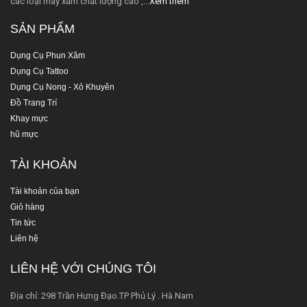
các loại máy xăm chất lượng cao ,...
Xem thêm
SẢN PHẨM
Dụng Cụ Phun Xăm
Dụng Cụ Tattoo
Dụng Cụ Nong - Xỏ Khuyên
Đồ Trang Trí
Khay mực
hũ mực
TÀI KHOẢN
Tài khoản của bạn
Giỏ hàng
Tin tức
Liên hệ
LIÊN HỆ VỚI CHÚNG TÔI
Địa chỉ: 298 Trần Hưng Đạo.TP Phủ Lý . Hà Nam