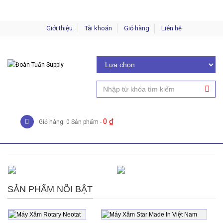
Giới thiệu
Tài khoản
Giỏ hàng
Liên hệ
0
₫
Giỏ hàng: 0 Sản phẩm -
SẢN PHẨM NỖI BẬT