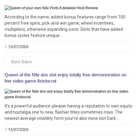
According to the name, added bonus features range from 100
percent free spins, pick-and-win game, wheel incentives,
multipliers, otherwise expanding icons. Slots that have added
bonus cycles feature unique...
15/07/2026
Xem thêm
Queen of the Nile dos slot enjoy totally free demonstration on
line video game Aristocrat
It’s a powerful audience-pleaser having a reputation to own equity
and nostalgia one to new, flashier titles sometimes miss. The
newest average volatility form your’re also none slot Dark...
15/07/2026