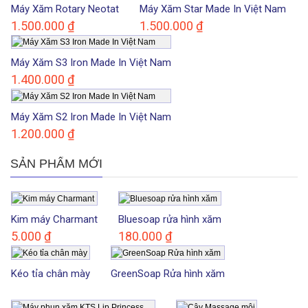
Máy Xăm Rotary Neotat
Máy Xăm Star Made In Việt Nam
1.500.000
₫
1.500.000
₫
Máy Xăm S3 Iron Made In Việt Nam
1.400.000
₫
Máy Xăm S2 Iron Made In Việt Nam
1.200.000
₫
SẢN PHẨM MỚI
Kim máy Charmant
Bluesoap rửa hình xăm
5.000
₫
180.000
₫
Kéo tỉa chân mày
GreenSoap Rửa hình xăm