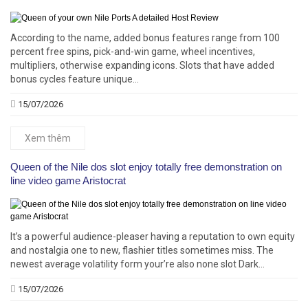
According to the name, added bonus features range from 100
percent free spins, pick-and-win game, wheel incentives,
multipliers, otherwise expanding icons. Slots that have added
bonus cycles feature unique...
15/07/2026
Xem thêm
Queen of the Nile dos slot enjoy totally free demonstration on
line video game Aristocrat
It’s a powerful audience-pleaser having a reputation to own equity
and nostalgia one to new, flashier titles sometimes miss. The
newest average volatility form your’re also none slot Dark...
15/07/2026