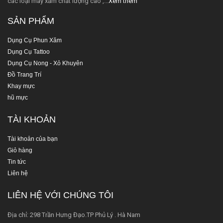
các loại máy xăm chất lượng cao ,...
Xem thêm
SẢN PHẨM
Dụng Cụ Phun Xăm
Dụng Cụ Tattoo
Dụng Cụ Nong - Xỏ Khuyên
Đồ Trang Trí
Khay mực
hũ mực
TÀI KHOẢN
Tài khoản của bạn
Giỏ hàng
Tin tức
Liên hệ
LIÊN HỆ VỚI CHÚNG TÔI
Địa chỉ: 298 Trần Hưng Đạo.TP Phủ Lý . Hà Nam