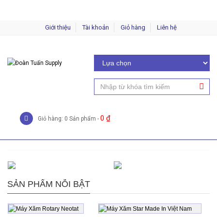
Giới thiệu
Tài khoản
Giỏ hàng
Liên hệ
0
₫
Giỏ hàng: 0 Sản phẩm -
SẢN PHẨM NỖI BẬT