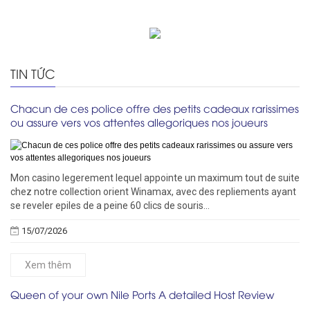
TIN TỨC
Chacun de ces police offre des petits cadeaux rarissimes
ou assure vers vos attentes allegoriques nos joueurs
Mon casino legerement lequel appointe un maximum tout de suite
chez notre collection orient Winamax, avec des repliements ayant
se reveler epiles de a peine 60 clics de souris...
15/07/2026
Xem thêm
Queen of your own Nile Ports A detailed Host Review