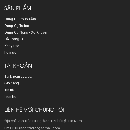
SẢN PHẨM
Dụng Cụ Phun Xăm
Dụng Cụ Tattoo
Dụng Cụ Nong - Xỏ Khuyên
Đồ Trang Trí
Khay mực
hũ mực
TÀI KHOẢN
Tài khoản của bạn
Giỏ hàng
Tin tức
Liên hệ
LIÊN HỆ VỚI CHÚNG TÔI
Địa chỉ: 298 Trần Hưng Đạo.TP Phủ Lý . Hà Nam
Email: tuancontattoo@gmail.com