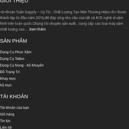
GIỚI THIỆU
<b>Đoàn Tuấn Supply – Uy Tín , Chất Lượng Tạo Nên Thương Hiệu</b> Được
thành lập từ đầu năm 2016,để đáp ứng nhu cầu của tất cả ACE nghệ sĩ xăm
hình trên toàn quốc.Chúng tôi chuyên sản xuất , cung cấp các loại máy xăm
chất lượng cao ,...
Xem thêm
SẢN PHẨM
Dụng Cụ Phun Xăm
Dụng Cụ Tattoo
Dụng Cụ Nong - Xỏ Khuyên
Đồ Trang Trí
Khay mực
hũ mực
TÀI KHOẢN
Tài khoản của bạn
Giỏ hàng
Tin tức
Liên hệ