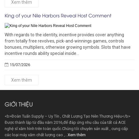
Xem thêm
King of your Nile Harbors Reveal Host Comment
With regards to the identity, incentive provides cover anything
from totally free revolves, pick-and-winnings games, controls
bonuses, multipliers, otherwise growing symbols. Slots that have
incentive rounds ability special inside...
15/07/2026
Xem thêm
GIỚI THIỆU
<b>Đoàn Tuấn Supply – Uy Tín , Chất Lượng Tạo Nên Thương Hiệu</b>
Được thành lập từ đầu năm 2016,để đáp ứng nhu cầu của tất cả ACE
nghệ sĩ xăm hình trên toàn quốc.Chúng tôi chuyên sản xuất , cung cấp
các loại máy xăm chất lượng cao ,...
Xem thêm