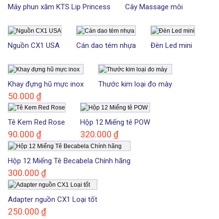
Máy phun xăm KTS Lip Princess
Cây Massage môi
Nguồn CX1 USA
Cán dao tém nhựa
Đèn Led mini
Khay đựng hũ mực inox
Thước kim loại đo mày
50.000
₫
Tê Kem Red Rose
Hộp 12 Miếng tê POW
90.000
₫
320.000
₫
Hộp 12 Miếng Tê Becabela Chính hãng
300.000
₫
Adapter nguồn CX1 Loại tốt
250.000
₫