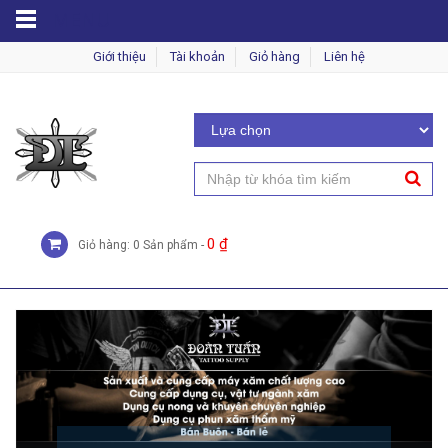
MENU
Giới thiệu
Tài khoản
Giỏ hàng
Liên hệ
0
₫
Giỏ hàng: 0 Sản phẩm -