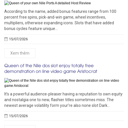
According to the name, added bonus features range from 100
percent free spins, pick-and-win game, wheel incentives,
multipliers, otherwise expanding icons. Slots that have added
bonus cycles feature unique...
15/07/2026
Xem thêm
Queen of the Nile dos slot enjoy totally free
demonstration on line video game Aristocrat
It’s a powerful audience-pleaser having a reputation to own equity
and nostalgia one to new, flashier titles sometimes miss. The
newest average volatility form your’re also none slot Dark...
15/07/2026