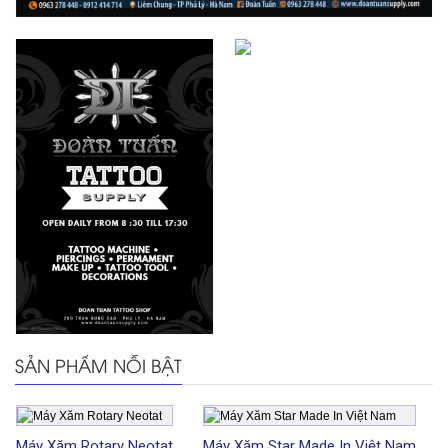
SẢN PHẨM NỖI BẬT
Máy Xăm Rotary Neotat
Máy Xăm Star Made In Việt Nam