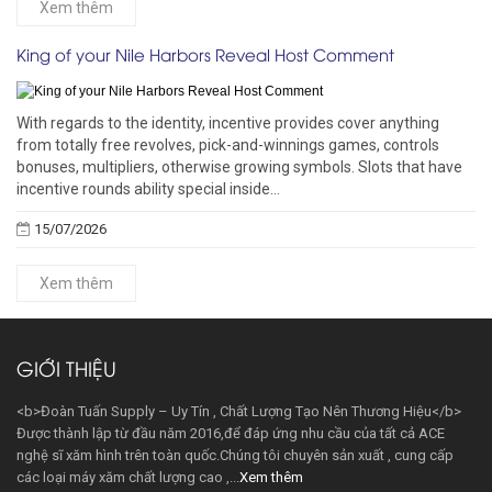
Xem thêm
King of your Nile Harbors Reveal Host Comment
With regards to the identity, incentive provides cover anything
from totally free revolves, pick-and-winnings games, controls
bonuses, multipliers, otherwise growing symbols. Slots that have
incentive rounds ability special inside...
15/07/2026
Xem thêm
GIỚI THIỆU
<b>Đoàn Tuấn Supply – Uy Tín , Chất Lượng Tạo Nên Thương Hiệu</b>
Được thành lập từ đầu năm 2016,để đáp ứng nhu cầu của tất cả ACE
nghệ sĩ xăm hình trên toàn quốc.Chúng tôi chuyên sản xuất , cung cấp
các loại máy xăm chất lượng cao ,...
Xem thêm