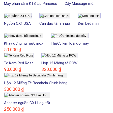
Máy phun xăm KTS Lip Princess
Cây Massage môi
Nguồn CX1 USA
Cán dao tém nhựa
Đèn Led mini
Khay đựng hũ mực inox
Thước kim loại đo mày
50.000
₫
Tê Kem Red Rose
Hộp 12 Miếng tê POW
90.000
₫
320.000
₫
Hộp 12 Miếng Tê Becabela Chính hãng
300.000
₫
Adapter nguồn CX1 Loại tốt
250.000
₫