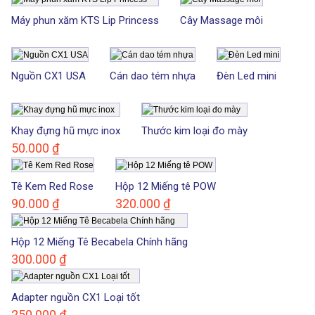
Máy phun xăm KTS Lip Princess
Cây Massage môi
Nguồn CX1 USA
Cán dao tém nhựa
Đèn Led mini
Khay đựng hũ mực inox
Thước kim loại đo mày
50.000
₫
Tê Kem Red Rose
Hộp 12 Miếng tê POW
90.000
₫
320.000
₫
Hộp 12 Miếng Tê Becabela Chính hãng
300.000
₫
Adapter nguồn CX1 Loại tốt
250.000
₫