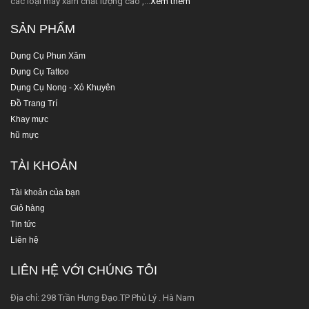
các loại máy xăm chất lượng cao ,...
Xem thêm
SẢN PHẨM
Dụng Cụ Phun Xăm
Dụng Cụ Tattoo
Dụng Cụ Nong - Xỏ Khuyên
Đồ Trang Trí
Khay mực
hũ mực
TÀI KHOẢN
Tài khoản của bạn
Giỏ hàng
Tin tức
Liên hệ
LIÊN HỆ VỚI CHÚNG TÔI
Địa chỉ: 298 Trần Hưng Đạo.TP Phủ Lý . Hà Nam