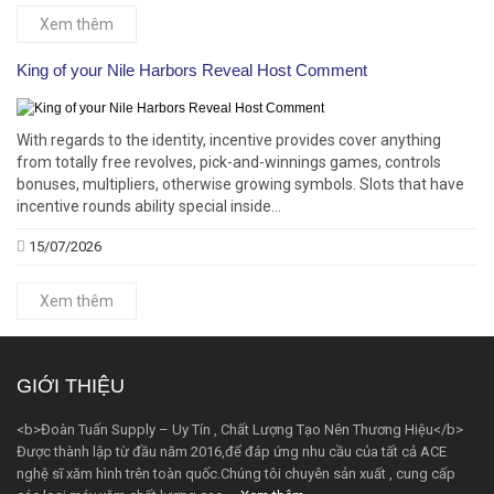
Xem thêm
King of your Nile Harbors Reveal Host Comment
With regards to the identity, incentive provides cover anything
from totally free revolves, pick-and-winnings games, controls
bonuses, multipliers, otherwise growing symbols. Slots that have
incentive rounds ability special inside...
15/07/2026
Xem thêm
GIỚI THIỆU
<b>Đoàn Tuấn Supply – Uy Tín , Chất Lượng Tạo Nên Thương Hiệu</b>
Được thành lập từ đầu năm 2016,để đáp ứng nhu cầu của tất cả ACE
nghệ sĩ xăm hình trên toàn quốc.Chúng tôi chuyên sản xuất , cung cấp