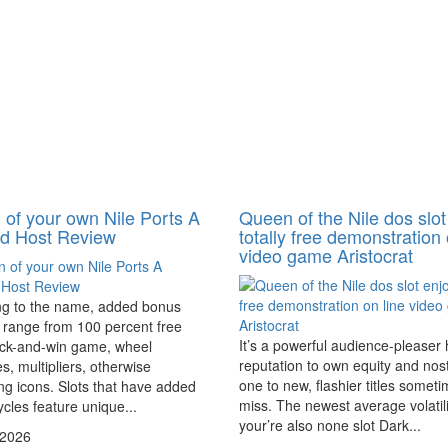
of your own Nile Ports A
Queen of the Nile dos slot
ed Host Review
totally free demonstration 
video game Aristocrat
ng to the name, added bonus
 range from 100 percent free
It’s a powerful audience-pleaser
ick-and-win game, wheel
reputation to own equity and nos
es, multipliers, otherwise
one to new, flashier titles somet
g icons. Slots that have added
miss. The newest average volatil
cles feature unique...
your’re also none slot Dark...
/2026