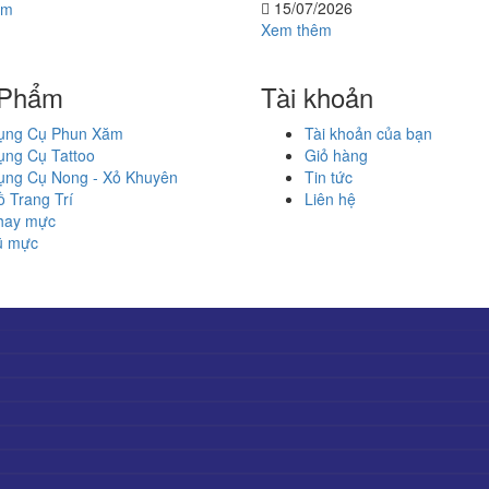
15/07/2026
êm
Xem thêm
 Phẩm
Tài khoản
ụng Cụ Phun Xăm
Tài khoản của bạn
ụng Cụ Tattoo
Giỏ hàng
ụng Cụ Nong - Xỏ Khuyên
Tin tức
 Trang Trí
Liên hệ
hay mực
ũ mực