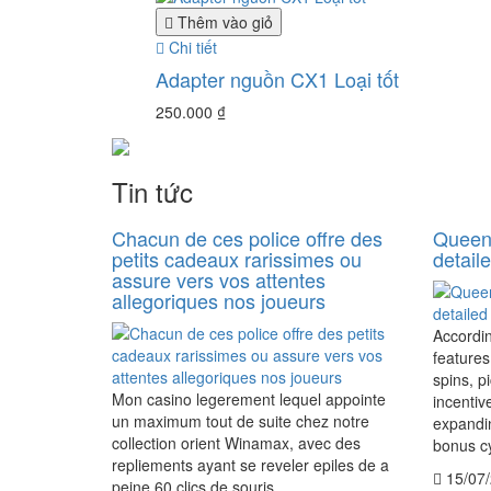
Thêm vào giỏ
Chi tiết
Adapter nguồn CX1 Loại tốt
250.000
₫
Tin tức
Chacun de ces police offre des
Queen 
petits cadeaux rarissimes ou
detail
assure vers vos attentes
allegoriques nos joueurs
Accordi
features
spins, p
Mon casino legerement lequel appointe
incentiv
un maximum tout de suite chez notre
expandin
collection orient Winamax, avec des
bonus cy
repliements ayant se reveler epiles de a
15/07
peine 60 clics de souris...