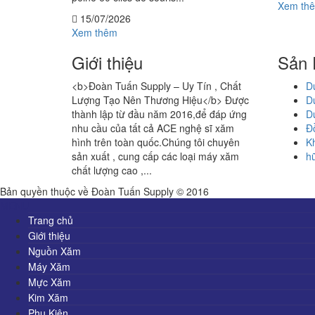
Xem th
15/07/2026
Xem thêm
Giới thiệu
Sản
<b>Đoàn Tuấn Supply – Uy Tín , Chất
D
Lượng Tạo Nên Thương Hiệu</b> Được
D
thành lập từ đầu năm 2016,để đáp ứng
D
nhu cầu của tất cả ACE nghệ sĩ xăm
Đồ
hình trên toàn quốc.Chúng tôi chuyên
K
sản xuất , cung cấp các loại máy xăm
h
chất lượng cao ,...
Xem thêm
Bản quyền thuộc về Đoàn Tuấn Supply © 2016
MENU
Trang chủ
Giới thiệu
Nguồn Xăm
Máy Xăm
Mực Xăm
Kim Xăm
Phụ Kiện