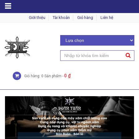
MENU
Giới thiệu
Tài khoản
Giỏ hàng
Liên hệ
0
₫
Giỏ hàng: 0 Sản phẩm -