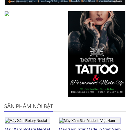
SẢN PHẨM NỖI BẬT
Máy Xăm Rotary Neotat
Máy Xăm Star Made In Việt Nam