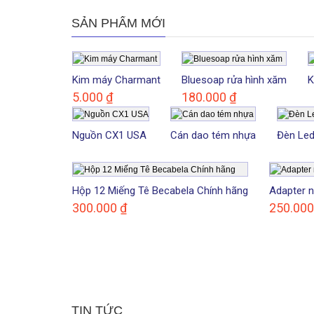
SẢN PHẨM MỚI
Kim máy Charmant
Bluesoap rửa hình xăm
K
5.000
₫
180.000
₫
Nguồn CX1 USA
Cán dao tém nhựa
Đèn Led
Hộp 12 Miếng Tê Becabela Chính hãng
Adapter n
300.000
₫
250.00
TIN TỨC