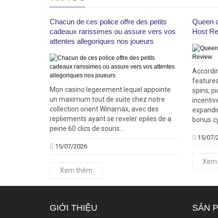
Chacun de ces police offre des petits
Queen of
cadeaux rarissimes ou assure vers vos
Host Re
attentes allegoriques nos joueurs
Accordi
features
Mon casino legerement lequel appointe
spins, p
un maximum tout de suite chez notre
incentiv
collection orient Winamax, avec des
expandin
repliements ayant se reveler epiles de a
bonus cy
peine 60 clics de souris...
15/07/
15/07/2026
Xem
Xem thêm
GIỚI THIỆU
SẢN 