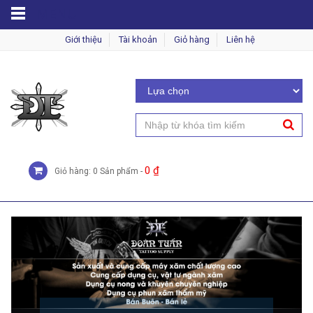
MENU
Giới thiệu
Tài khoản
Giỏ hàng
Liên hệ
0
₫
Giỏ hàng: 0 Sản phẩm -