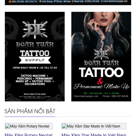
SẢN PHẨM NỖI BẬT
Máy Xăm Rotary Neotat
Máy Xăm Star Made In Việt Nam