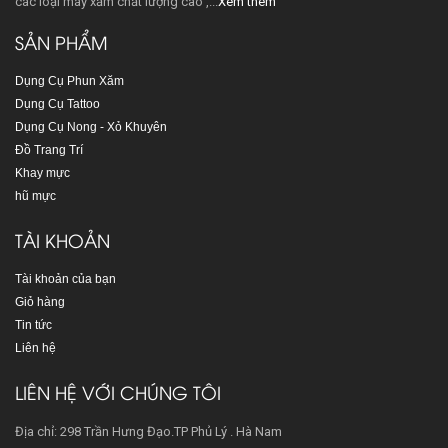
các loại máy xăm chất lượng cao ,...
Xem thêm
SẢN PHẨM
Dụng Cụ Phun Xăm
Dụng Cụ Tattoo
Dụng Cụ Nong - Xỏ Khuyên
Đồ Trang Trí
Khay mực
hũ mực
TÀI KHOẢN
Tài khoản của bạn
Giỏ hàng
Tin tức
Liên hệ
LIÊN HỆ VỚI CHÚNG TÔI
Địa chỉ: 298 Trần Hưng Đạo.TP Phủ Lý . Hà Nam