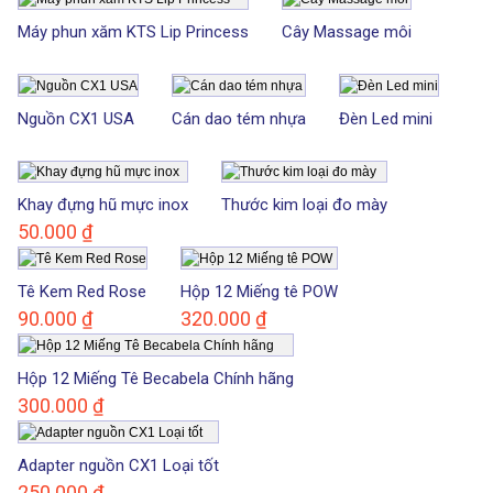
Máy phun xăm KTS Lip Princess
Cây Massage môi
Nguồn CX1 USA
Cán dao tém nhựa
Đèn Led mini
Khay đựng hũ mực inox
Thước kim loại đo mày
50.000
₫
Tê Kem Red Rose
Hộp 12 Miếng tê POW
90.000
₫
320.000
₫
Hộp 12 Miếng Tê Becabela Chính hãng
300.000
₫
Adapter nguồn CX1 Loại tốt
250.000
₫