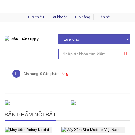
Giới thiệu
Tài khoản
Giỏ hàng
Liên hệ
0
₫
Giỏ hàng: 0 Sản phẩm -
SẢN PHẨM NỖI BẬT