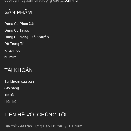
các loại máy xăm chất lượng cao ,...
Xem thêm
SẢN PHẨM
Dụng Cụ Phun Xăm
Dụng Cụ Tattoo
Dụng Cụ Nong - Xỏ Khuyên
Đồ Trang Trí
Khay mực
hũ mực
TÀI KHOẢN
Tài khoản của bạn
Giỏ hàng
Tin tức
Liên hệ
LIÊN HỆ VỚI CHÚNG TÔI
Địa chỉ: 298 Trần Hưng Đạo.TP Phủ Lý . Hà Nam