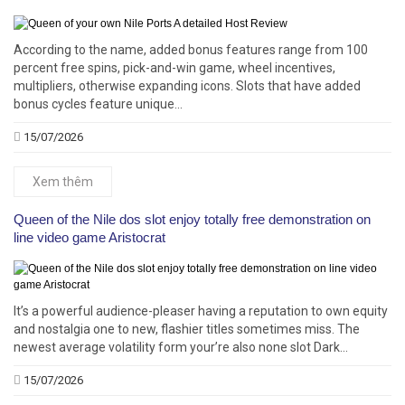
According to the name, added bonus features range from 100
percent free spins, pick-and-win game, wheel incentives,
multipliers, otherwise expanding icons. Slots that have added
bonus cycles feature unique...
15/07/2026
Xem thêm
Queen of the Nile dos slot enjoy totally free demonstration on
line video game Aristocrat
It’s a powerful audience-pleaser having a reputation to own equity
and nostalgia one to new, flashier titles sometimes miss. The
newest average volatility form your’re also none slot Dark...
15/07/2026