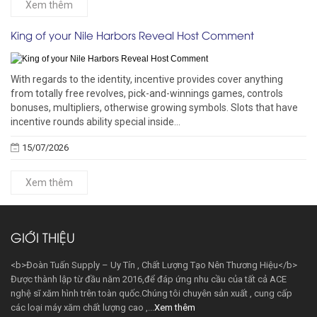
Xem thêm
King of your Nile Harbors Reveal Host Comment
With regards to the identity, incentive provides cover anything
from totally free revolves, pick-and-winnings games, controls
bonuses, multipliers, otherwise growing symbols. Slots that have
incentive rounds ability special inside...
15/07/2026
Xem thêm
GIỚI THIỆU
<b>Đoàn Tuấn Supply – Uy Tín , Chất Lượng Tạo Nên Thương Hiệu</b>
Được thành lập từ đầu năm 2016,để đáp ứng nhu cầu của tất cả ACE
nghệ sĩ xăm hình trên toàn quốc.Chúng tôi chuyên sản xuất , cung cấp
các loại máy xăm chất lượng cao ,...
Xem thêm