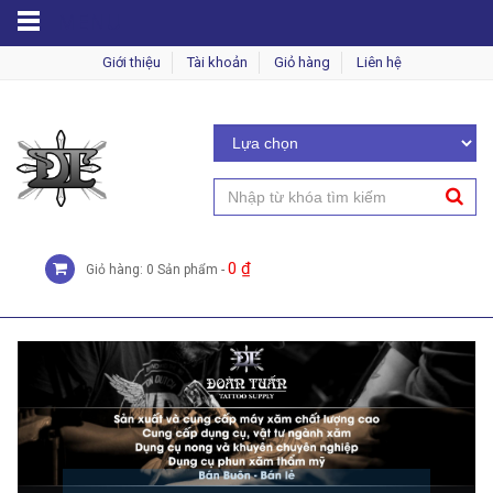
MENU
Giới thiệu
Tài khoản
Giỏ hàng
Liên hệ
0
₫
Giỏ hàng: 0 Sản phẩm -