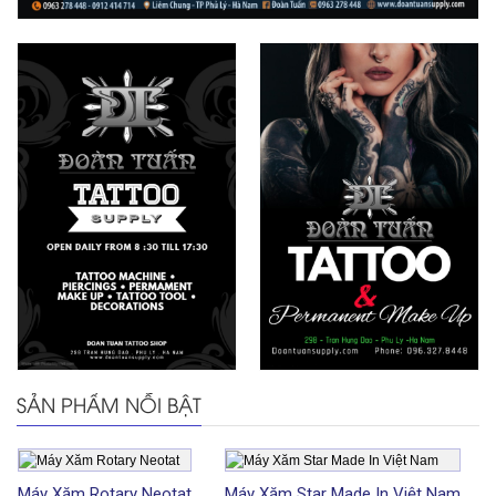
SẢN PHẨM NỖI BẬT
Máy Xăm Rotary Neotat
Máy Xăm Star Made In Việt Nam