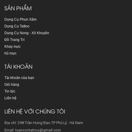
SẢN PHẨM
Dụng Cụ Phun Xăm
Dụng Cụ Tattoo
Dụng Cụ Nong - Xỏ Khuyên
Đồ Trang Trí
Khay mực
hũ mực
TÀI KHOẢN
Tài khoản của bạn
Giỏ hàng
Tin tức
Liên hệ
LIÊN HỆ VỚI CHÚNG TÔI
Địa chỉ: 298 Trần Hưng Đạo.TP Phủ Lý . Hà Nam
Email: tuancontattoo@gmail.com