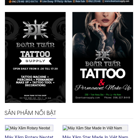
SẢN PHẨM NỖI BẬT
Máy Xăm Rotary Neotat
Máy Xăm Star Made In Việt Nam