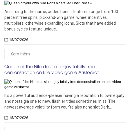
According to the name, added bonus features range from 100
percent free spins, pick-and-win game, wheel incentives,
multipliers, otherwise expanding icons. Slots that have added
bonus cycles feature unique...
15/07/2026
Xem thêm
Queen of the Nile dos slot enjoy totally free
demonstration on line video game Aristocrat
It’s a powerful audience-pleaser having a reputation to own equity
and nostalgia one to new, flashier titles sometimes miss. The
newest average volatility form your’re also none slot Dark...
15/07/2026