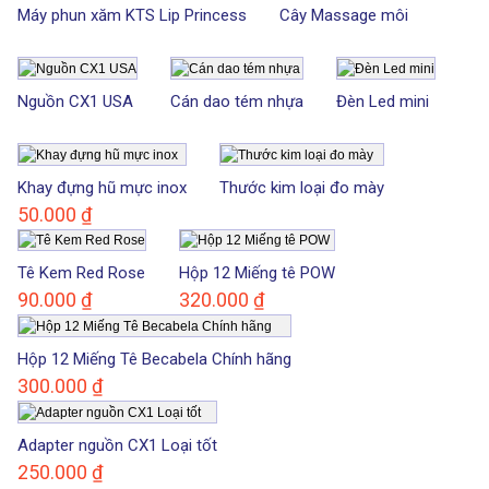
Máy phun xăm KTS Lip Princess
Cây Massage môi
Nguồn CX1 USA
Cán dao tém nhựa
Đèn Led mini
Khay đựng hũ mực inox
Thước kim loại đo mày
50.000
₫
Tê Kem Red Rose
Hộp 12 Miếng tê POW
90.000
₫
320.000
₫
Hộp 12 Miếng Tê Becabela Chính hãng
300.000
₫
Adapter nguồn CX1 Loại tốt
250.000
₫