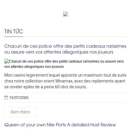
TIN TỨC
Chacun de ces police offre des petits cadeaux rarissimes
ou assure vers vos attentes allegoriques nos joueurs
Mon casino legerement lequel appointe un maximum tout de suite
chez notre collection orient Winamax, avec des repliements ayant
se reveler epiles de a peine 60 clics de souris...
15/07/2026
Xem thêm
Queen of your own Nile Ports A detailed Host Review