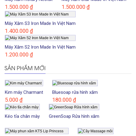
1.500.000
₫
1.500.000
₫
Máy Xăm S3 Iron Made In Việt Nam
1.400.000
₫
Máy Xăm S2 Iron Made In Việt Nam
1.200.000
₫
SẢN PHẨM MỚI
Kim máy Charmant
Bluesoap rửa hình xăm
5.000
₫
180.000
₫
Kéo tỉa chân mày
GreenSoap Rửa hình xăm