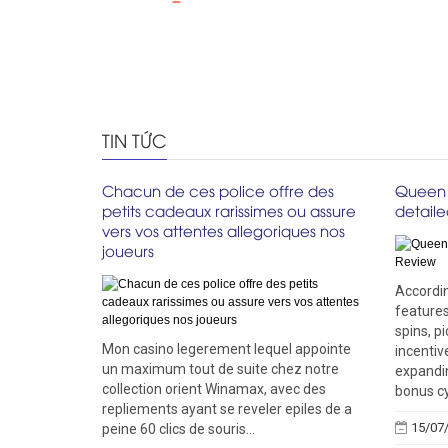
TIN TỨC
Chacun de ces police offre des
Queen o
petits cadeaux rarissimes ou assure
detaile
vers vos attentes allegoriques nos
joueurs
Accordi
features
spins, p
Mon casino legerement lequel appointe
incentiv
un maximum tout de suite chez notre
expandin
collection orient Winamax, avec des
bonus cy
repliements ayant se reveler epiles de a
15/07
peine 60 clics de souris...