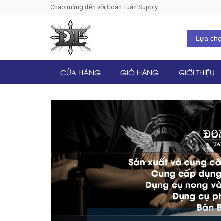
Chào mừng đến với Đoàn Tuấn Supply
CỬA HÀNG
GIỎ HÀNG
GIỚI THIỆU