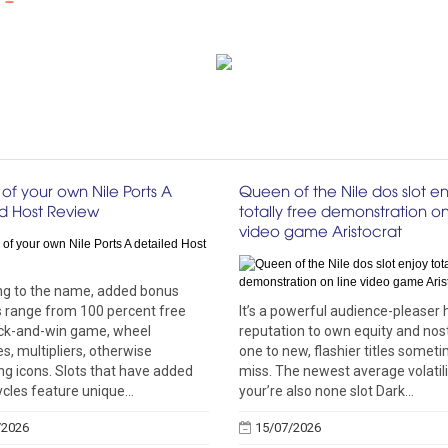
f your own Nile Ports A
Queen of the Nile dos slot e
d Host Review
totally free demonstration on
video game Aristocrat
ng to the name, added bonus
 range from 100 percent free
It’s a powerful audience-pleaser 
ick-and-win game, wheel
reputation to own equity and nos
es, multipliers, otherwise
one to new, flashier titles somet
g icons. Slots that have added
miss. The newest average volatil
cles feature unique...
your’re also none slot Dark...
/2026
15/07/2026