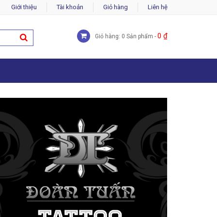
Giới thiệu
Tài khoản
Giỏ hàng
Liên hệ
0
₫
Giỏ hàng: 0 Sản phẩm -