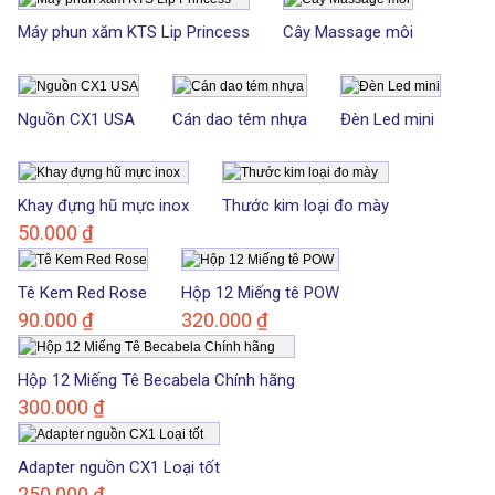
Máy phun xăm KTS Lip Princess
Cây Massage môi
Nguồn CX1 USA
Cán dao tém nhựa
Đèn Led mini
Khay đựng hũ mực inox
Thước kim loại đo mày
50.000
₫
Tê Kem Red Rose
Hộp 12 Miếng tê POW
90.000
₫
320.000
₫
Hộp 12 Miếng Tê Becabela Chính hãng
300.000
₫
Adapter nguồn CX1 Loại tốt
250.000
₫