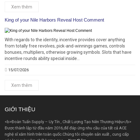
Xem thêm
King of your Nile Harbors Reveal Host Comment
With regards to the identity, incentive provides cover anything
from totally free revolves, pick-and-winnings games, controls
bonuses, multipliers, otherwise growing symbols. Slots that have
incentive rounds ability special inside...
15/07/2026
Xem thêm
GIỚI THIỆU
<b>Đoàn Tuấn Supply – Uy Tín , Chất Lượng Tạo Nên Thương Hiệu</b>
Được thành lập từ đầu năm 2016,để đáp ứng nhu cầu của tất cả ACE
nghệ sĩ xăm hình trên toàn quốc.Chúng tôi chuyên sản xuất , cung cấp