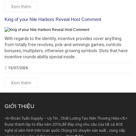
Xem thêm
King of your Nile Harbors Reveal Host Comment
With regards to the identity, incentive provides cover anything
from totally free revolves, pick-and-winnings games, controls
bonuses, multipliers, otherwise growing symbols. Slots that have
incentive rounds ability special inside...
15/07/2026
Xem thêm
GIỚI THIỆU
<b>Đoàn Tuấn Supply – Uy Tín , Chất Lượng Tạo Nên Thương Hiệu</b>
Được thành lập từ đầu năm 2016,để đáp ứng nhu cầu của tất cả ACE
nghệ sĩ xăm hình trên toàn quốc.Chúng tôi chuyên sản xuất , cung cấp