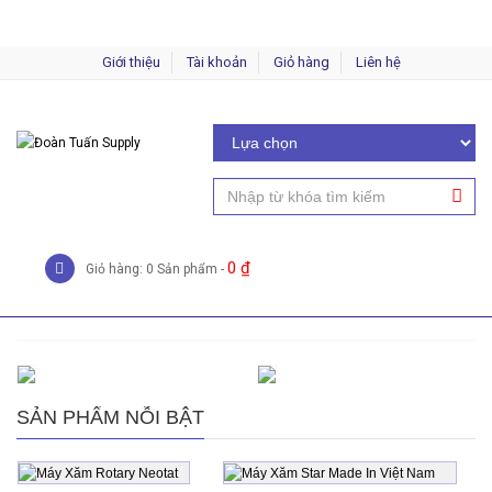
Giới thiệu
Tài khoản
Giỏ hàng
Liên hệ
0
₫
Giỏ hàng: 0 Sản phẩm -
SẢN PHẨM NỖI BẬT