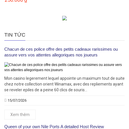
TIN TỨC
Chacun de ces police offre des petits cadeaux rarissimes ou
assure vers vos attentes allegoriques nos joueurs
Mon casino legerement lequel appointe un maximum tout de suite
chez notre collection orient Winamax, avec des repliements ayant
se reveler epiles de a peine 60 clics de souris...
15/07/2026
Xem thêm
Queen of your own Nile Ports A detailed Host Review