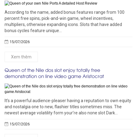
According to the name, added bonus features range from 100
percent free spins, pick-and-win game, wheel incentives,
multipliers, otherwise expanding icons. Slots that have added
bonus cycles feature unique...
15/07/2026
Xem thêm
Queen of the Nile dos slot enjoy totally free
demonstration on line video game Aristocrat
It’s a powerful audience-pleaser having a reputation to own equity
and nostalgia one to new, flashier titles sometimes miss. The
newest average volatility form your’re also none slot Dark...
15/07/2026