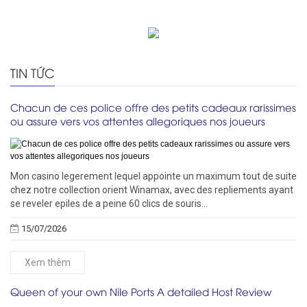
TIN TỨC
Chacun de ces police offre des petits cadeaux rarissimes
ou assure vers vos attentes allegoriques nos joueurs
Mon casino legerement lequel appointe un maximum tout de suite
chez notre collection orient Winamax, avec des repliements ayant
se reveler epiles de a peine 60 clics de souris...
15/07/2026
Xem thêm
Queen of your own Nile Ports A detailed Host Review