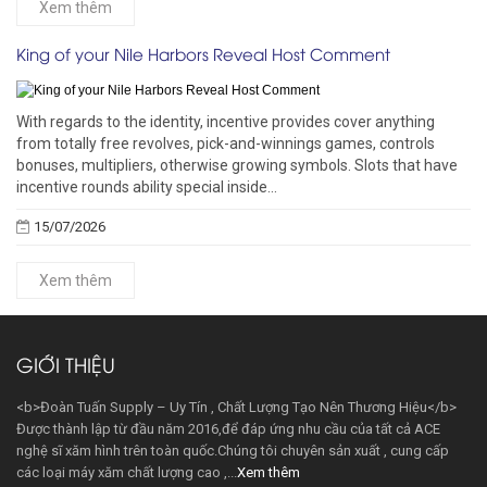
Xem thêm
King of your Nile Harbors Reveal Host Comment
With regards to the identity, incentive provides cover anything
from totally free revolves, pick-and-winnings games, controls
bonuses, multipliers, otherwise growing symbols. Slots that have
incentive rounds ability special inside...
15/07/2026
Xem thêm
GIỚI THIỆU
<b>Đoàn Tuấn Supply – Uy Tín , Chất Lượng Tạo Nên Thương Hiệu</b>
Được thành lập từ đầu năm 2016,để đáp ứng nhu cầu của tất cả ACE
nghệ sĩ xăm hình trên toàn quốc.Chúng tôi chuyên sản xuất , cung cấp
các loại máy xăm chất lượng cao ,...
Xem thêm