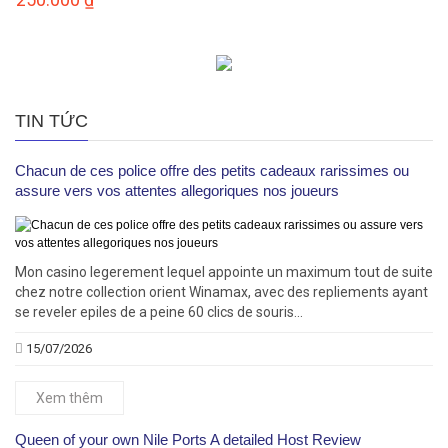
TIN TỨC
Chacun de ces police offre des petits cadeaux rarissimes ou
assure vers vos attentes allegoriques nos joueurs
Mon casino legerement lequel appointe un maximum tout de suite
chez notre collection orient Winamax, avec des repliements ayant
se reveler epiles de a peine 60 clics de souris...
15/07/2026
Xem thêm
Queen of your own Nile Ports A detailed Host Review