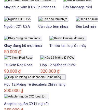
Máy phun xăm KTS Lip Princess
Cây Massage môi
Nguồn CX1 USA
Cán dao tém nhựa
Đèn Led mini
Khay đựng hũ mực inox
Thước kim loại đo mày
50.000
₫
Tê Kem Red Rose
Hộp 12 Miếng tê POW
90.000
₫
320.000
₫
Hộp 12 Miếng Tê Becabela Chính hãng
300.000
₫
Adapter nguồn CX1 Loại tốt
250.000
₫