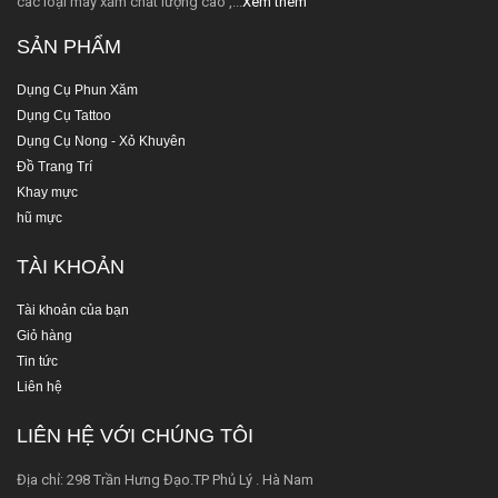
các loại máy xăm chất lượng cao ,...
Xem thêm
SẢN PHẨM
Dụng Cụ Phun Xăm
Dụng Cụ Tattoo
Dụng Cụ Nong - Xỏ Khuyên
Đồ Trang Trí
Khay mực
hũ mực
TÀI KHOẢN
Tài khoản của bạn
Giỏ hàng
Tin tức
Liên hệ
LIÊN HỆ VỚI CHÚNG TÔI
Địa chỉ: 298 Trần Hưng Đạo.TP Phủ Lý . Hà Nam