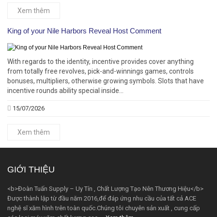
Xem thêm
King of your Nile Harbors Reveal Host Comment
With regards to the identity, incentive provides cover anything
from totally free revolves, pick-and-winnings games, controls
bonuses, multipliers, otherwise growing symbols. Slots that have
incentive rounds ability special inside...
15/07/2026
Xem thêm
GIỚI THIỆU
<b>Đoàn Tuấn Supply – Uy Tín , Chất Lượng Tạo Nên Thương Hiệu</b>
Được thành lập từ đầu năm 2016,để đáp ứng nhu cầu của tất cả ACE
nghệ sĩ xăm hình trên toàn quốc.Chúng tôi chuyên sản xuất , cung cấp