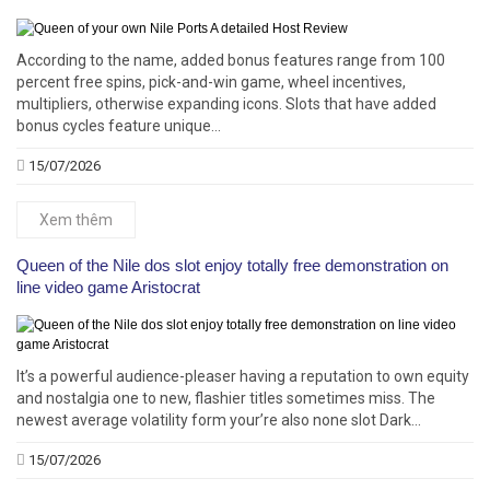
According to the name, added bonus features range from 100
percent free spins, pick-and-win game, wheel incentives,
multipliers, otherwise expanding icons. Slots that have added
bonus cycles feature unique...
15/07/2026
Xem thêm
Queen of the Nile dos slot enjoy totally free demonstration on
line video game Aristocrat
It’s a powerful audience-pleaser having a reputation to own equity
and nostalgia one to new, flashier titles sometimes miss. The
newest average volatility form your’re also none slot Dark...
15/07/2026