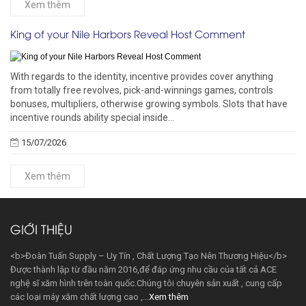
Xem thêm
King of your Nile Harbors Reveal Host Comment
With regards to the identity, incentive provides cover anything
from totally free revolves, pick-and-winnings games, controls
bonuses, multipliers, otherwise growing symbols. Slots that have
incentive rounds ability special inside...
15/07/2026
Xem thêm
GIỚI THIỆU
<b>Đoàn Tuấn Supply – Uy Tín , Chất Lượng Tạo Nên Thương Hiệu</b>
Được thành lập từ đầu năm 2016,để đáp ứng nhu cầu của tất cả ACE
nghệ sĩ xăm hình trên toàn quốc.Chúng tôi chuyên sản xuất , cung cấp
các loại máy xăm chất lượng cao ,...
Xem thêm