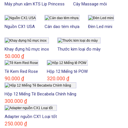
Máy phun xăm KTS Lip Princess
Cây Massage môi
Nguồn CX1 USA
Cán dao tém nhựa
Đèn Led mini
Khay đựng hũ mực inox
Thước kim loại đo mày
50.000
₫
Tê Kem Red Rose
Hộp 12 Miếng tê POW
90.000
₫
320.000
₫
Hộp 12 Miếng Tê Becabela Chính hãng
300.000
₫
Adapter nguồn CX1 Loại tốt
250.000
₫