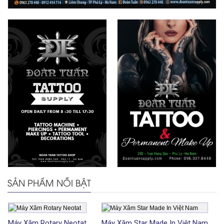
SẢN PHẨM NỖI BẬT
Máy Xăm Rotary Neotat
Máy Xăm Star Made In Việt Nam