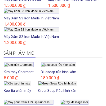
1.500.000
₫
1.500.000
₫
Máy Xăm S3 Iron Made In Việt Nam
1.400.000
₫
Máy Xăm S2 Iron Made In Việt Nam
1.200.000
₫
SẢN PHẨM MỚI
Kim máy Charmant
Bluesoap rửa hình xăm
5.000
₫
180.000
₫
Kéo tỉa chân mày
GreenSoap Rửa hình xăm