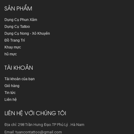
SẢN PHẨM
Dụng Cụ Phun Xăm
Dụng Cụ Tattoo
Dụng Cụ Nong - Xỏ Khuyên
Đồ Trang Trí
Khay mực
hũ mực
TÀI KHOẢN
Tài khoản của bạn
Giỏ hàng
Tin tức
Liên hệ
LIÊN HỆ VỚI CHÚNG TÔI
Địa chỉ: 298 Trần Hưng Đạo.TP Phủ Lý . Hà Nam
Email: tuancontattoo@gmail.com