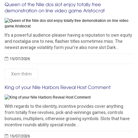
Queen of the Nile dos slot enjoy totally free
demonstration on line video game Aristocrat
It’s a powerful audience-pleaser having a reputation to own equity
and nostalgia one to new, flashier titles sometimes miss. The
newest average volatility form your’re also none slot Dark...
15/07/2026
Xem thêm
King of your Nile Harbors Reveal Host Comment
With regards to the identity, incentive provides cover anything
from totally free revolves, pick-and-winnings games, controls
bonuses, multipliers, otherwise growing symbols. Slots that have
incentive rounds ability special inside...
15/07/2026