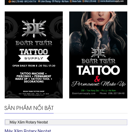
SẢN PHẨM NỖI BẬT
Máy Xăm Rotary Neotat