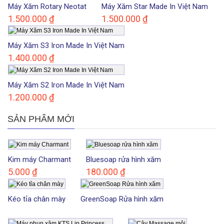
Máy Xăm Rotary Neotat
Máy Xăm Star Made In Việt Nam
1.500.000
₫
1.500.000
₫
Máy Xăm S3 Iron Made In Việt Nam
1.400.000
₫
Máy Xăm S2 Iron Made In Việt Nam
1.200.000
₫
SẢN PHẨM MỚI
Kim máy Charmant
Bluesoap rửa hình xăm
5.000
₫
180.000
₫
Kéo tỉa chân mày
GreenSoap Rửa hình xăm