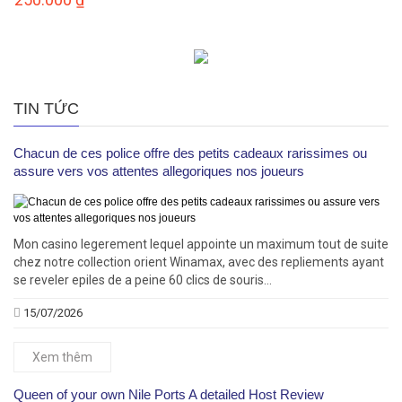
TIN TỨC
Chacun de ces police offre des petits cadeaux rarissimes ou
assure vers vos attentes allegoriques nos joueurs
Mon casino legerement lequel appointe un maximum tout de suite
chez notre collection orient Winamax, avec des repliements ayant
se reveler epiles de a peine 60 clics de souris...
15/07/2026
Xem thêm
Queen of your own Nile Ports A detailed Host Review