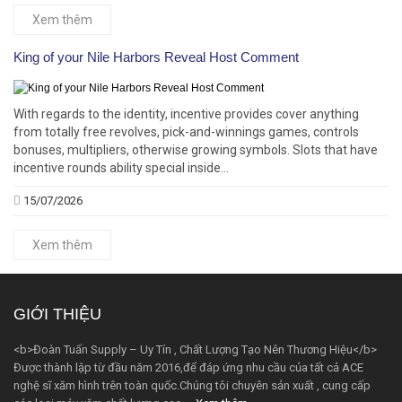
Xem thêm
King of your Nile Harbors Reveal Host Comment
With regards to the identity, incentive provides cover anything
from totally free revolves, pick-and-winnings games, controls
bonuses, multipliers, otherwise growing symbols. Slots that have
incentive rounds ability special inside...
15/07/2026
Xem thêm
GIỚI THIỆU
<b>Đoàn Tuấn Supply – Uy Tín , Chất Lượng Tạo Nên Thương Hiệu</b>
Được thành lập từ đầu năm 2016,để đáp ứng nhu cầu của tất cả ACE
nghệ sĩ xăm hình trên toàn quốc.Chúng tôi chuyên sản xuất , cung cấp