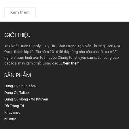
Xem thêm
GIỚI THIỆU
<b>Đoàn Tuấn Supply – Uy Tín , Chất Lượng Tạo Nên Thương Hiệu</b>
Được thành lập từ đầu năm 2016,để đáp ứng nhu cầu của tất cả ACE
nghệ sĩ xăm hình trên toàn quốc.Chúng tôi chuyên sản xuất , cung cấp
các loại máy xăm chất lượng cao ,...
Xem thêm
SẢN PHẨM
Dụng Cụ Phun Xăm
Dụng Cụ Tattoo
Dụng Cụ Nong - Xỏ Khuyên
Đồ Trang Trí
Khay mực
hũ mực