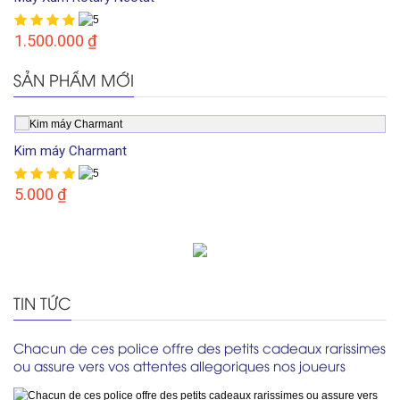
1.500.000
₫
SẢN PHẨM MỚI
Kim máy Charmant
5.000
₫
TIN TỨC
Chacun de ces police offre des petits cadeaux rarissimes
ou assure vers vos attentes allegoriques nos joueurs