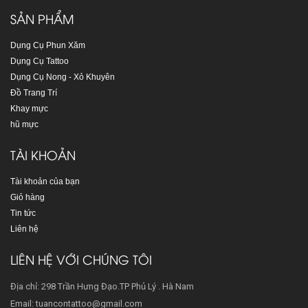
SẢN PHẨM
Dụng Cụ Phun Xăm
Dụng Cụ Tattoo
Dụng Cụ Nong - Xỏ Khuyên
Đồ Trang Trí
Khay mực
hũ mực
TÀI KHOẢN
Tài khoản của bạn
Giỏ hàng
Tin tức
Liên hệ
LIÊN HỆ VỚI CHÚNG TÔI
Địa chỉ: 298 Trần Hưng Đạo.TP Phủ Lý . Hà Nam
Email: tuancontattoo@gmail.com