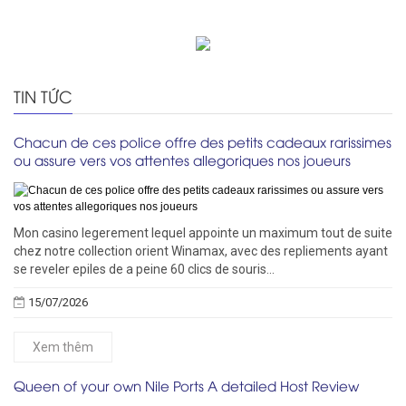
TIN TỨC
Chacun de ces police offre des petits cadeaux rarissimes
ou assure vers vos attentes allegoriques nos joueurs
Mon casino legerement lequel appointe un maximum tout de suite
chez notre collection orient Winamax, avec des repliements ayant
se reveler epiles de a peine 60 clics de souris...
15/07/2026
Xem thêm
Queen of your own Nile Ports A detailed Host Review