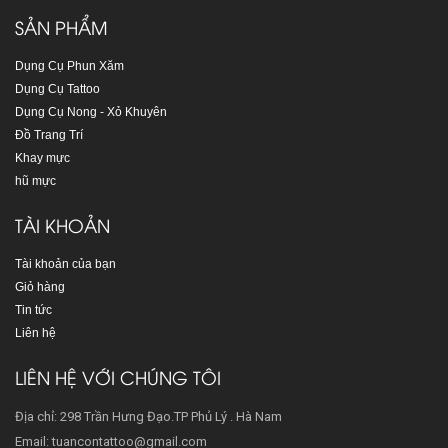
SẢN PHẨM
Dụng Cụ Phun Xăm
Dụng Cụ Tattoo
Dụng Cụ Nong - Xỏ Khuyên
Đồ Trang Trí
Khay mực
hũ mực
TÀI KHOẢN
Tài khoản của bạn
Giỏ hàng
Tin tức
Liên hệ
LIÊN HỆ VỚI CHÚNG TÔI
Địa chỉ: 298 Trần Hưng Đạo.TP Phủ Lý . Hà Nam
Email: tuancontattoo@gmail.com