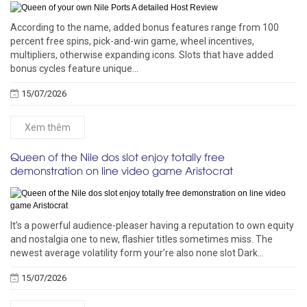
According to the name, added bonus features range from 100
percent free spins, pick-and-win game, wheel incentives,
multipliers, otherwise expanding icons. Slots that have added
bonus cycles feature unique...
15/07/2026
Xem thêm
Queen of the Nile dos slot enjoy totally free
demonstration on line video game Aristocrat
It’s a powerful audience-pleaser having a reputation to own equity
and nostalgia one to new, flashier titles sometimes miss. The
newest average volatility form your’re also none slot Dark...
15/07/2026