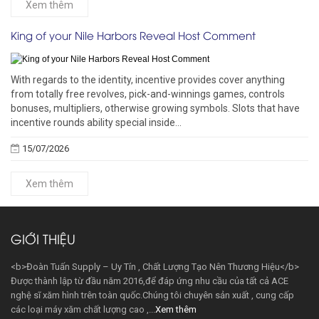
Xem thêm
King of your Nile Harbors Reveal Host Comment
With regards to the identity, incentive provides cover anything
from totally free revolves, pick-and-winnings games, controls
bonuses, multipliers, otherwise growing symbols. Slots that have
incentive rounds ability special inside...
15/07/2026
Xem thêm
GIỚI THIỆU
<b>Đoàn Tuấn Supply – Uy Tín , Chất Lượng Tạo Nên Thương Hiệu</b>
Được thành lập từ đầu năm 2016,để đáp ứng nhu cầu của tất cả ACE
nghệ sĩ xăm hình trên toàn quốc.Chúng tôi chuyên sản xuất , cung cấp
các loại máy xăm chất lượng cao ,...
Xem thêm