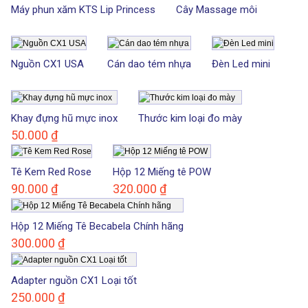
Máy phun xăm KTS Lip Princess
Cây Massage môi
Nguồn CX1 USA
Cán dao tém nhựa
Đèn Led mini
Khay đựng hũ mực inox
Thước kim loại đo mày
50.000
₫
Tê Kem Red Rose
Hộp 12 Miếng tê POW
90.000
₫
320.000
₫
Hộp 12 Miếng Tê Becabela Chính hãng
300.000
₫
Adapter nguồn CX1 Loại tốt
250.000
₫