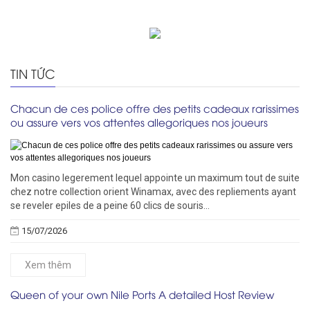
TIN TỨC
Chacun de ces police offre des petits cadeaux rarissimes
ou assure vers vos attentes allegoriques nos joueurs
Mon casino legerement lequel appointe un maximum tout de suite
chez notre collection orient Winamax, avec des repliements ayant
se reveler epiles de a peine 60 clics de souris...
15/07/2026
Xem thêm
Queen of your own Nile Ports A detailed Host Review