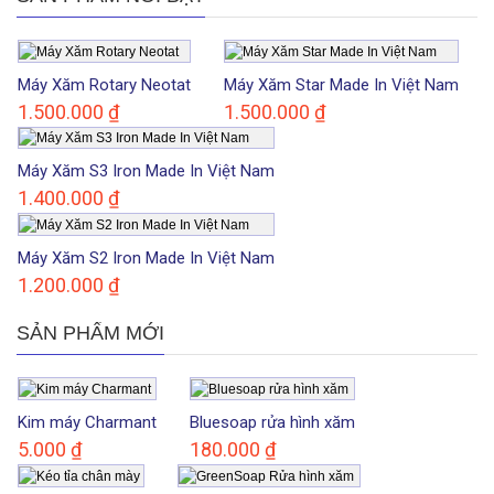
Máy Xăm Rotary Neotat
Máy Xăm Star Made In Việt Nam
1.500.000
₫
1.500.000
₫
Máy Xăm S3 Iron Made In Việt Nam
1.400.000
₫
Máy Xăm S2 Iron Made In Việt Nam
1.200.000
₫
SẢN PHẨM MỚI
Kim máy Charmant
Bluesoap rửa hình xăm
5.000
₫
180.000
₫