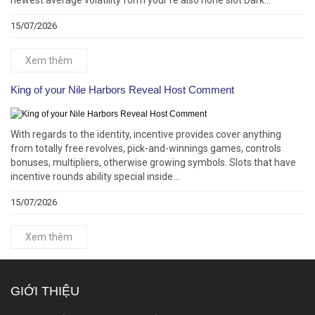
15/07/2026
Xem thêm
King of your Nile Harbors Reveal Host Comment
With regards to the identity, incentive provides cover anything
from totally free revolves, pick-and-winnings games, controls
bonuses, multipliers, otherwise growing symbols. Slots that have
incentive rounds ability special inside...
15/07/2026
Xem thêm
GIỚI THIỆU