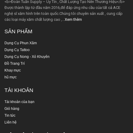
<b>Đoàn Tuấn Supply – Uy Tín , Chất Lượng Tạo Nên Thương Hiệu</b>
Được thành lập từ đầu năm 2016,để đáp ứng nhu cầu của tất cả ACE
nghệ sĩ xăm hình trên toàn quốc.Chúng tôi chuyên sản xuất , cung cấp
các loại máy xăm chất lượng cao ,...
Xem thêm
SẢN PHẨM
Dụng Cụ Phun Xăm
Dụng Cụ Tattoo
Dụng Cụ Nong - Xỏ Khuyên
Đồ Trang Trí
Khay mực
hũ mực
TÀI KHOẢN
Tài khoản của bạn
Giỏ hàng
Tin tức
Liên hệ