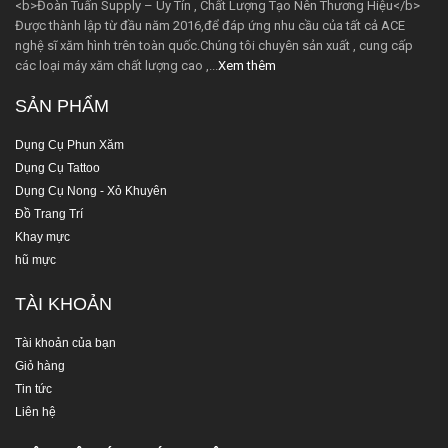
<b>Đoàn Tuấn Supply – Uy Tín , Chất Lượng Tạo Nên Thương Hiệu</b>
Được thành lập từ đầu năm 2016,để đáp ứng nhu cầu của tất cả ACE
nghệ sĩ xăm hình trên toàn quốc.Chúng tôi chuyên sản xuất , cung cấp
các loại máy xăm chất lượng cao ,...
Xem thêm
SẢN PHẨM
Dụng Cụ Phun Xăm
Dụng Cụ Tattoo
Dụng Cụ Nong - Xỏ Khuyên
Đồ Trang Trí
Khay mực
hũ mực
TÀI KHOẢN
Tài khoản của bạn
Giỏ hàng
Tin tức
Liên hệ