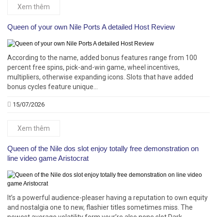
Xem thêm
Queen of your own Nile Ports A detailed Host Review
According to the name, added bonus features range from 100
percent free spins, pick-and-win game, wheel incentives,
multipliers, otherwise expanding icons. Slots that have added
bonus cycles feature unique...
15/07/2026
Xem thêm
Queen of the Nile dos slot enjoy totally free demonstration on
line video game Aristocrat
It’s a powerful audience-pleaser having a reputation to own equity
and nostalgia one to new, flashier titles sometimes miss. The
newest average volatility form your’re also none slot Dark...