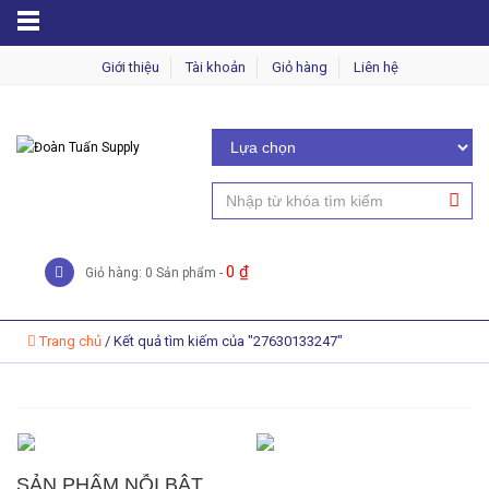
MENU
Giới thiệu
Tài khoản
Giỏ hàng
Liên hệ
0
₫
Giỏ hàng: 0 Sản phẩm -
Trang chủ
/
Kết quả tìm kiếm của "27630133247"
SẢN PHẨM NỖI BẬT