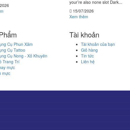
your’re also none slot Dark...
/2026
15/07/2026
êm
Xem thêm
 Phẩm
Tài khoản
ụng Cụ Phun Xăm
Tài khoản của bạn
ụng Cụ Tattoo
Giỏ hàng
ụng Cụ Nong - Xỏ Khuyên
Tin tức
 Trang Trí
Liên hệ
hay mực
ũ mực