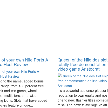
of your own Nile Ports A
Queen of the Nile dos slot
ed Host Review
totally free demonstration 
video game Aristocrat
ng to the name, added bonus
 range from 100 percent free
It’s a powerful audience-pleaser
ick-and-win game, wheel
reputation to own equity and nos
es, multipliers, otherwise
one to new, flashier titles somet
g icons. Slots that have added
miss. The newest average volatil
cles feature unique...