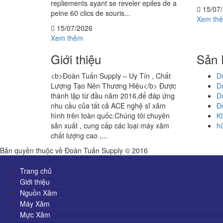
repliements ayant se reveler epiles de a
15/07
peine 60 clics de souris...
Xem th
15/07/2026
Xem thêm
Giới thiệu
Sản
<b>Đoàn Tuấn Supply – Uy Tín , Chất
D
Lượng Tạo Nên Thương Hiệu</b> Được
D
thành lập từ đầu năm 2016,để đáp ứng
D
nhu cầu của tất cả ACE nghệ sĩ xăm
Đồ
hình trên toàn quốc.Chúng tôi chuyên
K
sản xuất , cung cấp các loại máy xăm
h
chất lượng cao ,...
Xem thêm
Bản quyền thuộc về Đoàn Tuấn Supply © 2016
MENU
Trang chủ
Giới thiệu
Nguồn Xăm
Máy Xăm
Mực Xăm