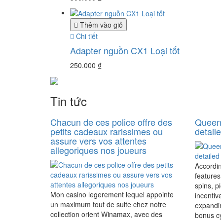
Thêm vào giỏ
Chi tiết
Adapter nguồn CX1 Loại tốt
250.000
₫
Tin tức
Chacun de ces police offre des
Queen 
petits cadeaux rarissimes ou
detail
assure vers vos attentes
allegoriques nos joueurs
Accordi
features
spins, p
Mon casino legerement lequel appointe
incentiv
un maximum tout de suite chez notre
expandin
collection orient Winamax, avec des
bonus cy