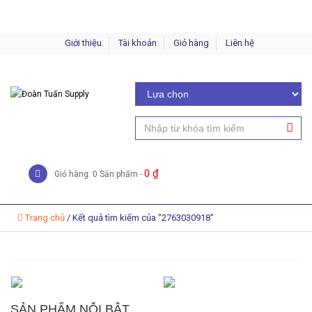
Giới thiệu
Tài khoản
Giỏ hàng
Liên hệ
0
₫
Giỏ hàng: 0 Sản phẩm -
Trang chủ
/
Kết quả tìm kiếm của "2763030918"
SẢN PHẨM NỖI BẬT