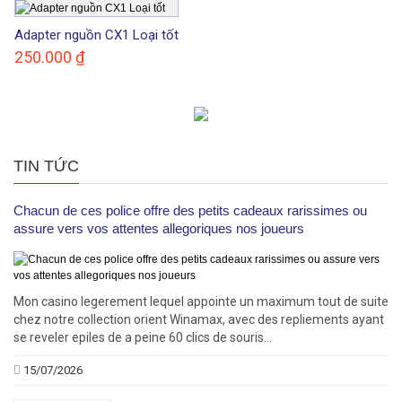
Adapter nguồn CX1 Loại tốt
250.000
₫
TIN TỨC
Chacun de ces police offre des petits cadeaux rarissimes ou
assure vers vos attentes allegoriques nos joueurs
Mon casino legerement lequel appointe un maximum tout de suite
chez notre collection orient Winamax, avec des repliements ayant
se reveler epiles de a peine 60 clics de souris...
15/07/2026