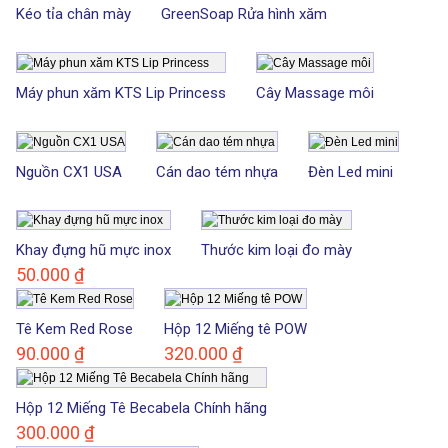
Kéo tỉa chân mày
GreenSoap Rửa hình xăm
Máy phun xăm KTS Lip Princess
Cây Massage môi
Nguồn CX1 USA
Cán dao tém nhựa
Đèn Led mini
Khay đựng hũ mực inox
Thước kim loại đo mày
50.000
₫
Tê Kem Red Rose
Hộp 12 Miếng tê POW
90.000
₫
320.000
₫
Hộp 12 Miếng Tê Becabela Chính hãng
300.000
₫