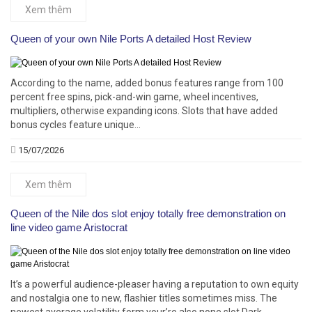
Xem thêm
Queen of your own Nile Ports A detailed Host Review
According to the name, added bonus features range from 100
percent free spins, pick-and-win game, wheel incentives,
multipliers, otherwise expanding icons. Slots that have added
bonus cycles feature unique...
15/07/2026
Xem thêm
Queen of the Nile dos slot enjoy totally free demonstration on
line video game Aristocrat
It’s a powerful audience-pleaser having a reputation to own equity
and nostalgia one to new, flashier titles sometimes miss. The
newest average volatility form your’re also none slot Dark...