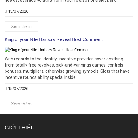
15/07/2026
Xem thêm
King of your Nile Harbors Reveal Host Comment
With regards to the identity, incentive provides cover anything
from totally free revolves, pick-and-winnings games, controls
bonuses, multipliers, otherwise growing symbols. Slots that have
incentive rounds ability special inside...
15/07/2026
Xem thêm
GIỚI THIỆU