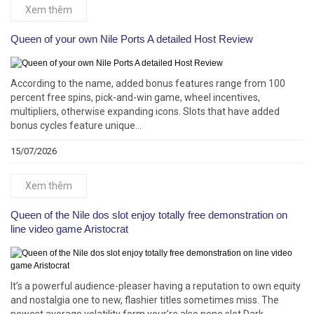
Xem thêm
Queen of your own Nile Ports A detailed Host Review
According to the name, added bonus features range from 100
percent free spins, pick-and-win game, wheel incentives,
multipliers, otherwise expanding icons. Slots that have added
bonus cycles feature unique...
15/07/2026
Xem thêm
Queen of the Nile dos slot enjoy totally free demonstration on
line video game Aristocrat
It’s a powerful audience-pleaser having a reputation to own equity
and nostalgia one to new, flashier titles sometimes miss. The
newest average volatility form your’re also none slot Dark...