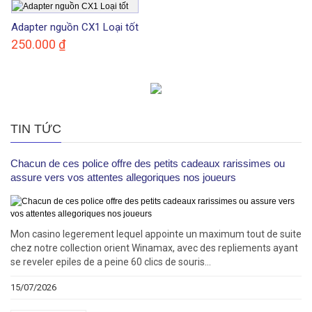
Adapter nguồn CX1 Loại tốt
250.000
₫
TIN TỨC
Chacun de ces police offre des petits cadeaux rarissimes ou
assure vers vos attentes allegoriques nos joueurs
Mon casino legerement lequel appointe un maximum tout de suite
chez notre collection orient Winamax, avec des repliements ayant
se reveler epiles de a peine 60 clics de souris...
15/07/2026