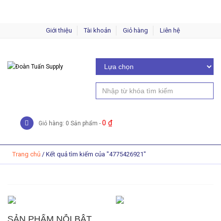
Giới thiệu
Tài khoản
Giỏ hàng
Liên hệ
0
₫
Giỏ hàng: 0 Sản phẩm -
Trang chủ
/
Kết quả tìm kiếm của "4775426921"
SẢN PHẨM NỖI BẬT