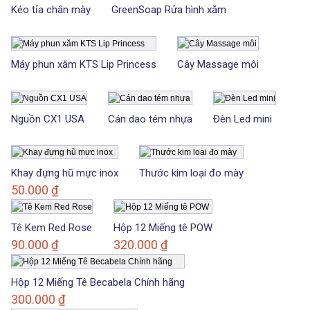
Kéo tỉa chân mày
GreenSoap Rửa hình xăm
Máy phun xăm KTS Lip Princess
Cây Massage môi
Nguồn CX1 USA
Cán dao tém nhựa
Đèn Led mini
Khay đựng hũ mực inox
Thước kim loại đo mày
50.000
₫
Tê Kem Red Rose
Hộp 12 Miếng tê POW
90.000
₫
320.000
₫
Hộp 12 Miếng Tê Becabela Chính hãng
300.000
₫