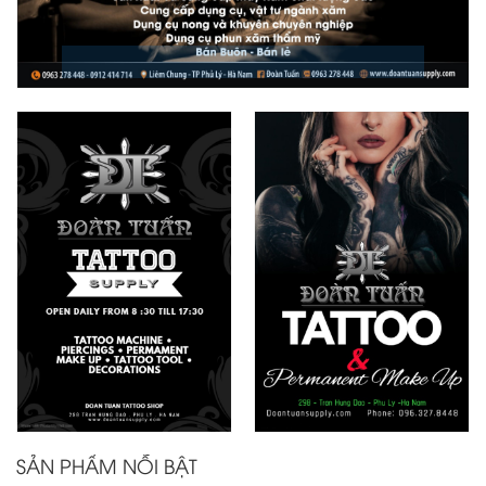
SẢN PHẨM NỖI BẬT