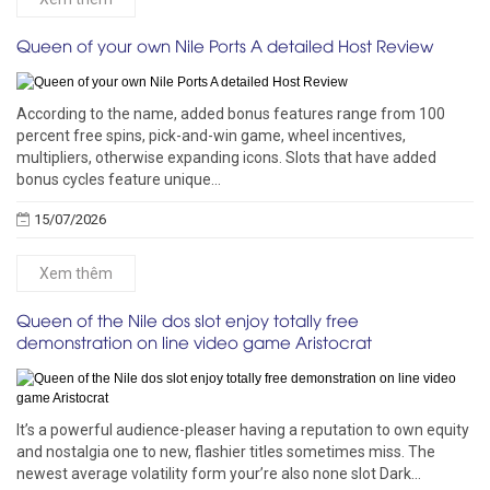
Queen of your own Nile Ports A detailed Host Review
According to the name, added bonus features range from 100
percent free spins, pick-and-win game, wheel incentives,
multipliers, otherwise expanding icons. Slots that have added
bonus cycles feature unique...
15/07/2026
Xem thêm
Queen of the Nile dos slot enjoy totally free
demonstration on line video game Aristocrat
It’s a powerful audience-pleaser having a reputation to own equity
and nostalgia one to new, flashier titles sometimes miss. The
newest average volatility form your’re also none slot Dark...