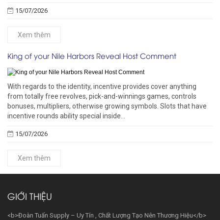
15/07/2026
Xem thêm
King of your Nile Harbors Reveal Host Comment
With regards to the identity, incentive provides cover anything
from totally free revolves, pick-and-winnings games, controls
bonuses, multipliers, otherwise growing symbols. Slots that have
incentive rounds ability special inside...
15/07/2026
Xem thêm
GIỚI THIỆU
<b>Đoàn Tuấn Supply – Uy Tín , Chất Lượng Tạo Nên Thương Hiệu</b>