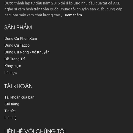
Được thành lập từ đầu năm 2016,để đáp ứng nhu cầu của tất cả ACE
nghệ sĩ xăm hình trên toàn quốc.Chúng tôi chuyên sản xuất , cung cấp
các loại máy xăm chất lượng cao ,...
Xem thêm
SẢN PHẨM
Dụng Cụ Phun Xăm
Dụng Cụ Tattoo
Dụng Cụ Nong - Xỏ Khuyên
Đồ Trang Trí
Khay mực
hũ mực
TÀI KHOẢN
Tài khoản của bạn
Giỏ hàng
Tin tức
Liên hệ
LIÊN HỆ VỚI CHÚNG TÔI