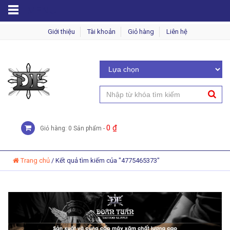
MENU
Giới thiệu
Tài khoản
Giỏ hàng
Liên hệ
0
₫
Giỏ hàng: 0 Sản phẩm -
Trang chủ
/
Kết quả tìm kiếm của "4775465373"