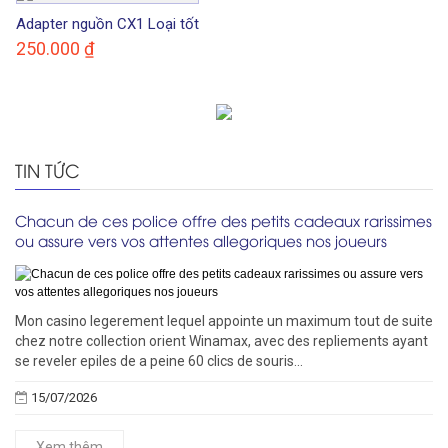
Adapter nguồn CX1 Loại tốt
250.000
₫
TIN TỨC
Chacun de ces police offre des petits cadeaux rarissimes
ou assure vers vos attentes allegoriques nos joueurs
Mon casino legerement lequel appointe un maximum tout de suite
chez notre collection orient Winamax, avec des repliements ayant
se reveler epiles de a peine 60 clics de souris...
15/07/2026
Xem thêm