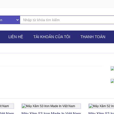
LIÊN HỆ
TÀI KHOẢN CỦA TÔI
THANH TOÁN
Việt Nam
Máy Xăm S3 Iron Made In Việt Nam
Máy Xăm S2 Ir