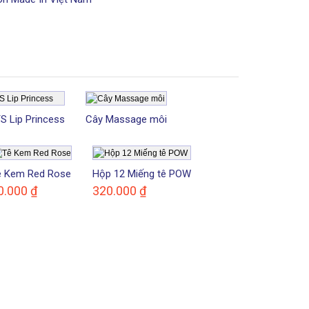
 Lip Princess
Cây Massage môi
ê Kem Red Rose
Hộp 12 Miếng tê POW
0.000
₫
320.000
₫