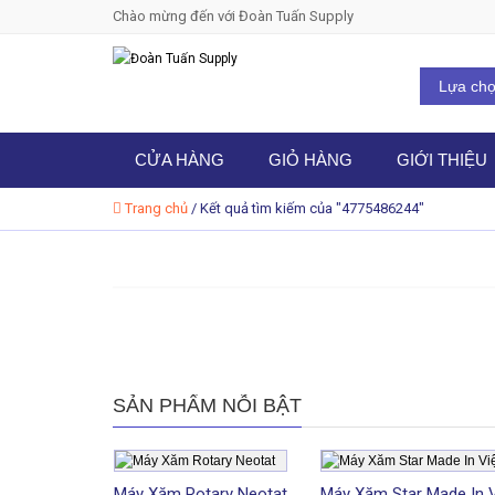
Chào mừng đến với Đoàn Tuấn Supply
CỬA HÀNG
GIỎ HÀNG
GIỚI THIỆU
Trang chủ
/
Kết quả tìm kiếm của "4775486244"
SẢN PHẨM NỖI BẬT
Máy Xăm Rotary Neotat
Máy Xăm Star Made In 