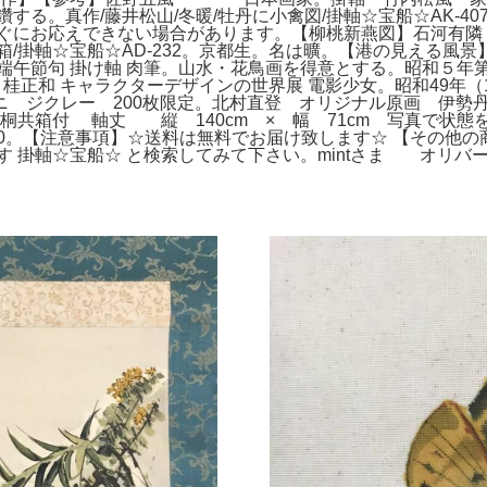
研鑽する。真作/藤井松山/冬暖/牡丹に小禽図/掛軸☆宝船☆AK-
にお応えできない場合があります。【柳桃新燕図】石河有隣 267
極め箱/掛軸☆宝船☆AD-232。京都生。名は曠。【港の見える
鯉幟 端午節句 掛け軸 肉筆。山水・花鳥画を得意とする。昭和５
sary 桂正和 キャラクターデザインの世界展 電影少女。昭和49
ニ ジクレー 200枚限定。北村直登 オリジナル原画 伊勢
丈 縦 140cm × 幅 71cm 写真で状態をご
 Strike 51/150。【注意事項】☆送料は無料でお届け致しま
宝船☆ と検索してみて下さい。mintさま オリバー・ガ