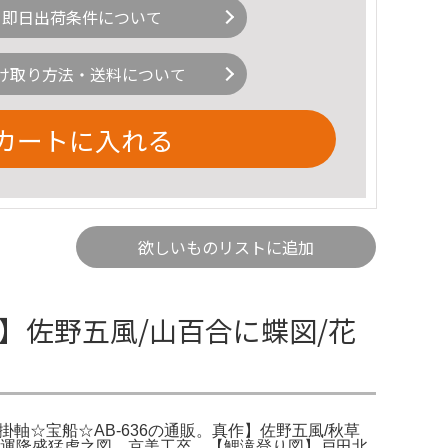
即日出荷条件について
け取り方法・送料について
カートに入れる
欲しいものリストに追加
作】佐野五風/山百合に蝶図/花
/掛軸☆宝船☆AB-636の通販。真作】佐野五風/秋草
 家運隆盛猛虎之図。京美工卒。【鯉滝登り図】戸田北