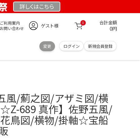
業祭
詳しくは
こちら
合計金額
ご利用案内
0
ゲスト様
0円
お問い合わせ
変更
ログイン
新規会員登録
風/薊之図/アザミ図/横
☆Z-689 真作】佐野五風/
花鳥図/横物/掛軸☆宝船
通販