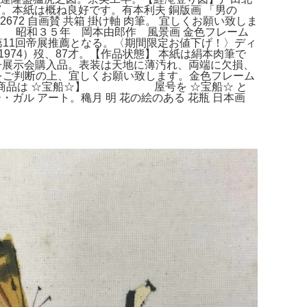
407。本紙は概ね良好です。有本利夫 銅版画 「男の
2 自画賛 共箱 掛け軸 肉筆。 宜しくお願い致しま
風景】 昭和３５年 岡本由郎作 風景画 金色フレーム
年第11回帝展推薦となる。〈期間限定お値下げ！〉ディ
年（1974）歿、87才。【作品状態】 本紙は絹本肉筆で
丹展示会購入品。表装は天地に薄汚れ、両端に欠損、
判断の上、宜しくお願い致します。金色フレーム
す☆ 【その他の商品は ☆宝船☆】 屋号を ☆宝船☆ と
ル アート。穐月 明 花の絵のある 花瓶 日本画