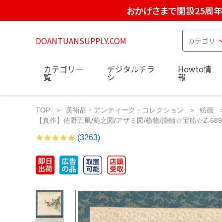
おかげさまで開設25周
DOANTUANSUPPLY.COM
カテゴリ一
デジタルチラ
Howto情
覧
シ
報
TOP
美術品・アンティーク・コレクション
絵画
【真作】佐野五風/薊之図/アザミ図/横物/掛軸☆宝船☆Z-689
(3263)