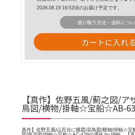
2026.08.19 16:52頃のお届け予定です。
受け取り方法・送料につ
カートに入れ
【真作】佐野五風/薊之図/アザ
鳥図/横物/掛軸☆宝船☆AB-
真作】佐野五風/山百合に蝶図/花鳥図/横物/掛軸☆宝船
図/草花図/掛軸☆宝船☆AC-479の通販 by