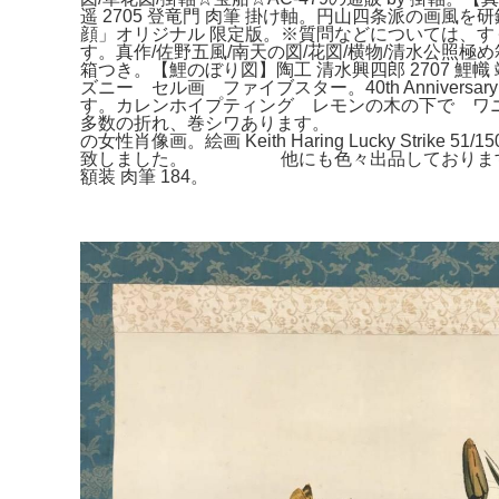
遥 2705 登竜門 肉筆 掛け軸。円山四条派の画風を
顔」オリジナル 限定版。※質問などについては、すぐ
す。真作/佐野五風/南天の図/花図/横物/清水公照
箱つき。【鯉のぼり図】陶工 清水興四郎 2707 
ズニー セル画 ファイブスター。40th Anniver
す。カレンホイプティング レモンの木の下で ワ
多数の折れ、巻シワあります。 桐共箱付 軸
の女性肖像画。絵画 Keith Haring Lucky
致しました。 他にも色々出品しております 掛軸☆
額装 肉筆 184。