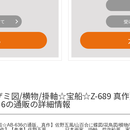
いて
受
る
ミ図/横物/掛軸☆宝船☆Z-689 真
636の通販の詳細情報
☆AB-636の通販。真作】佐野五風/山百合に蝶図/花鳥図/横物
 掛軸。【真作】【参考】佐野五風 日本画家。掛軸 竹内松風