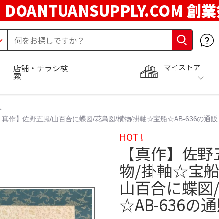
DOANTUANSUPPLY.COM 創
年
マイストア
店舗・チラシ検
索
 真作】佐野五風/山百合に蝶図/花鳥図/横物/掛軸☆宝船☆AB-636の通販
HOT !
【真作】佐野五
物/掛軸☆宝船
山百合に蝶図/
☆AB-636の