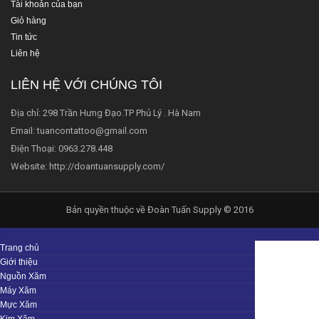
Tài khoản của bạn
Giỏ hàng
Tin tức
Liên hệ
LIÊN HỆ VỚI CHÚNG TÔI
Địa chỉ: 298 Trần Hưng Đạo.TP Phủ Lý . Hà Nam
Email: tuancontattoo@gmail.com
Điện Thoại: 0963.278.448
Website: http://doantuansupply.com/
Bản quyền thuộc về Đoàn Tuấn Supply © 2016
MENU
Trang chủ
Giới thiệu
Nguồn Xăm
Máy Xăm
Mực Xăm