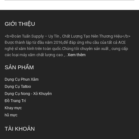
GIỚI THIỆU
<b>Đoàn Tuấn Supply – Uy Tín , Chất Lượng Tạo Nên Thương Hiệu</b>
Được thành lập từ đầu năm 2016,để đáp ứng nhu cầu của tất cả ACE
nghệ sĩ xăm hình trên toàn quốc.Chúng tôi chuyên sản xuất , cung cấp
các loại máy xăm chất lượng cao ,...
Xem thêm
SẢN PHẨM
Dụng Cụ Phun Xăm
Dụng Cụ Tattoo
Dụng Cụ Nong - Xỏ Khuyên
Đồ Trang Trí
Khay mực
hũ mực
TÀI KHOẢN