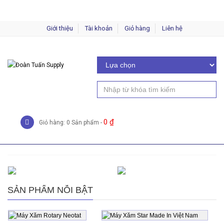
Giới thiệu
Tài khoản
Giỏ hàng
Liên hệ
0
₫
Giỏ hàng: 0 Sản phẩm -
SẢN PHẨM NỖI BẬT