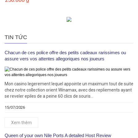
TIN TỨC
Chacun de ces police offre des petits cadeaux rarissimes ou
assure vers vos attentes allegoriques nos joueurs
Mon casino legerement lequel appointe un maximum tout de suite
chez notre collection orient Winamax, avec des repliements ayant
se reveler epiles de a peine 60 clics de souris...
15/07/2026
Xem thêm
Queen of your own Nile Ports A detailed Host Review