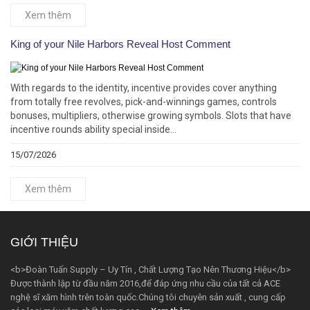
Xem thêm
King of your Nile Harbors Reveal Host Comment
With regards to the identity, incentive provides cover anything
from totally free revolves, pick-and-winnings games, controls
bonuses, multipliers, otherwise growing symbols. Slots that have
incentive rounds ability special inside...
15/07/2026
Xem thêm
GIỚI THIỆU
<b>Đoàn Tuấn Supply – Uy Tín , Chất Lượng Tạo Nên Thương Hiệu</b>
Được thành lập từ đầu năm 2016,để đáp ứng nhu cầu của tất cả ACE
nghệ sĩ xăm hình trên toàn quốc.Chúng tôi chuyên sản xuất , cung cấp