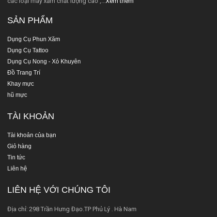
các loại máy xăm chất lượng cao ,...
Xem thêm
SẢN PHẨM
Dụng Cụ Phun Xăm
Dụng Cụ Tattoo
Dụng Cụ Nong - Xỏ Khuyên
Đồ Trang Trí
Khay mực
hũ mực
TÀI KHOẢN
Tài khoản của bạn
Giỏ hàng
Tin tức
Liên hệ
LIÊN HỆ VỚI CHÚNG TÔI
Địa chỉ: 298 Trần Hưng Đạo.TP Phủ Lý . Hà Nam